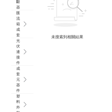
斷
器
光伏保險絲和保險絲座
案例研究
集成母排
開關斷路器
SMC塑料外殼
匯
流
太陽能匯流箱
成為經(jīng)銷商
其他連接器
除濕加熱器
PC/ABS塑料外殼
光伏圓柱形保險絲
箱
成
套
光伏配件
常見問題
溫濕度控制器
光伏保險絲座
光伏直流匯流箱
未搜索到相關結果
光
伏
防水接頭
光伏交流匯流箱
光伏連接器（AMC4）
連
接
PCB端子
光伏并網(wǎng)配電箱
塑料電纜接頭
件
成
導軌式端子
光伏并網(wǎng)柜
刀開關
套
元
器
穿墻式端子
件
塑
小母線端子
料
外