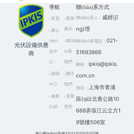
導航
聯(lián)系方式
戚經(jī
聯(lián)系人：
首頁
案例
ng)理
展示
產(c
021-
hǎn)
聯(liá
聯(lián)系電話：
光伏設備供應
品中
n)系
51693866
商
心
我們
ipkis@ipkis.
郵箱：
新聞
關于
com.cn
中心
我們
上海市青浦
地址：
服務
質量
區(qū)北青公路10
介紹
管控
688弄張江云立方1
9號樓506室
滬公網(wǎng)安備31011702005357號