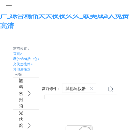
九九热线有精品免费观看_老汉a∨精品国
产_综合精品天天夜夜久久_欧美成a人免费
首頁
高清
分享到
產(chǎn)品中心
新浪微博
當前位置：
微信
關于我們
塑料密封箱
首頁
>
產(chǎn)品中心
>
百度貼吧
光伏連接件
>
能力
光伏熔斷器
企業(yè)環(huán)境
一代SMC箱
豆瓣
其他連接器
分類
QQ好友
塑
視頻列表
匯流箱成套
應用領域
研發(fā)
二代QST箱
直流熔斷器
QQ空間
料
其他連接器
當前條件：
復制網(wǎn
密
g)址
聯(lián)系我們
光伏連接件
合作伙伴
制造業(yè)
視頻中心
PC密封箱
交流熔斷器
直流匯流箱
封
箱
成套元器件
公司簡介
測量與測試
ABS密封箱
外置熔斷器
交流匯流箱
開關連接器
光
伏
熔
塑料外殼
榮譽資質
熔芯保險絲
配電開關箱
MC4連接器
監(jiān)控一體機