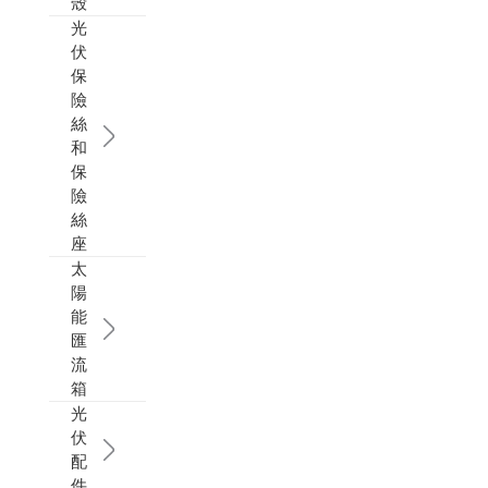
殼
光
伏
保
險
絲
和
保
險
絲
座
太
陽
能
匯
流
箱
光
伏
配
件